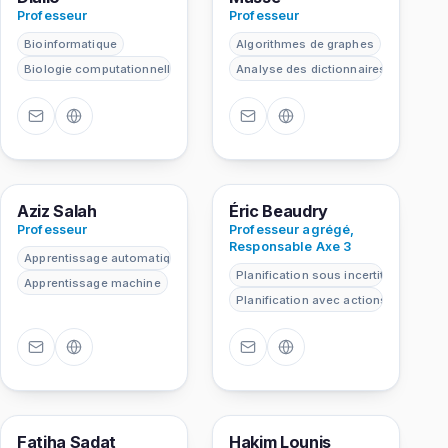
Professeur
Professeur
Bioinformatique
Algorithmes de graphes
Biologie computationnelle
Analyse des dictionnaires
AS
ÉB
Aziz Salah
Éric Beaudry
Professeur
Professeur agrégé,
Responsable Axe 3
Apprentissage automatique
Planification sous incertitude
Apprentissage machine
Planification avec actions concurre
FS
HL
Fatiha Sadat
Hakim Lounis