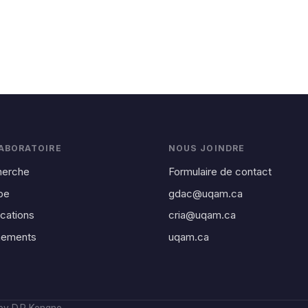
LABORATOIRE
NOUS JOINDRE
herche
Formulaire de contact
pe
gdac@uqam.ca
ications
cria@uqam.ca
nements
uqam.ca