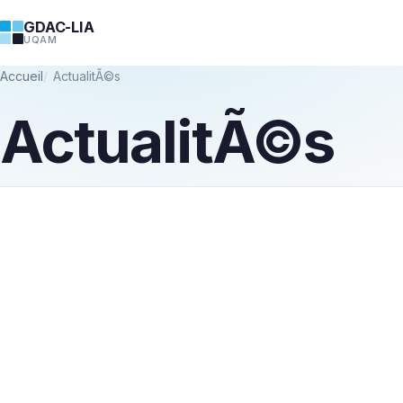
GDAC-LIA
UQAM
Accueil
ActualitÃ©s
ActualitÃ©s