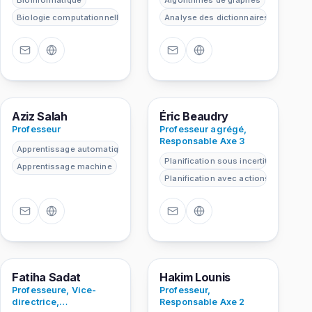
Bioinformatique
Algorithmes de graphes
Biologie computationnelle
Analyse des dictionnaires
AS
ÉB
Aziz Salah
Éric Beaudry
Professeur
Professeur agrégé,
Responsable Axe 3
Apprentissage automatique
Planification sous incertitude
Apprentissage machine
Planification avec actions concurre
FS
HL
Fatiha Sadat
Hakim Lounis
Professeure, Vice-
Professeur,
directrice,
Responsable Axe 2